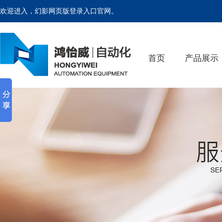
欢迎进入，幻影网页版登录入口官网。
首页
产品展示