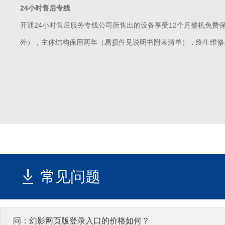
24小时售后专线
开通24小时售后服务专线公司所售出的设备享受12个月整机免费
外），主体结构保用两年（易损件见说明书附表清单），终生维修
常见问题
问：幻影网页版登录入口的价格如何？