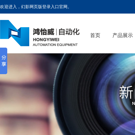
欢迎进入，幻影网页版登录入口官网。
首页
产品展示