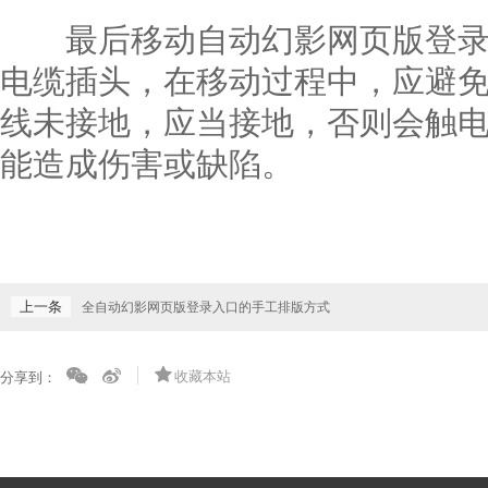
最后移动自动幻影网页版登录
电缆插头，在移动过程中，应避
线未接地，应当接地，否则会触
能造成伤害或缺陷。
上一条
全自动幻影网页版登录入口的手工排版方式
收藏本站
分享到：