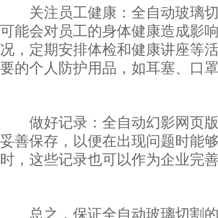
关注员工健康：全自动玻璃切
可能会对员工的身体健康造成影
况，定期安排体检和健康讲座等
要的个人防护用品，如耳塞、口
做好记录：全自动幻影网页版
妥善保存，以便在出现问题时能
时，这些记录也可以作为企业完
总之，保证全自动玻璃切割的