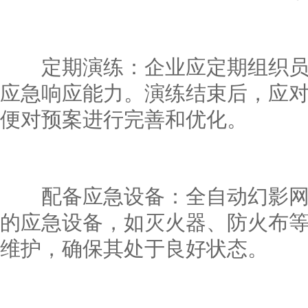
定期演练：企业应定期组织员
应急响应能力。演练结束后，应
便对预案进行完善和优化。
配备应急设备：全自动幻影网
的应急设备，如灭火器、防火布
维护，确保其处于良好状态。