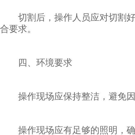
切割后，操作人员应对切割好
合要求。
四、环境要求
操作现场应保持整洁，避免因
操作现场应有足够的照明，确