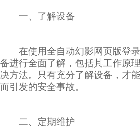
一、了解设备
在使用全自动幻影网页版登录
备进行全面了解，包括其工作原
决方法。只有充分了解设备，才
而引发的安全事故。
二、定期维护