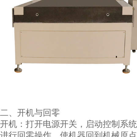
二、开机与回零
开机：打开电源开关，启动控制系统（如
进行回零操作，使机器回到机械原点