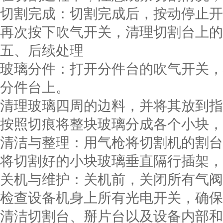
切割完成：切割完成后，按动停止开
再次按下吹气开关，清理切割台上的
五、后续处理
玻璃分件：打开分件台的吹气开关，
分件台上。
清理玻璃四周的边料，并将其放到指
按照切痕将整块玻璃分成各个小块，
清洁与整理：用气枪将切割机的割台
将切割好的小块玻璃垂直隔行插架，
关机与维护：关机前，关闭所有气阀
检查设备机身上所有光电开关，确保
清洁切割台、掰片台以及设备内部和